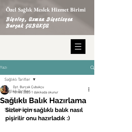
Özel Sağlık Meslek Hizmet Birimi
Biyolog, Uzman Diyetisyen
Burçak ÇUBUKÇU
Yazı
Sağlıklı Tarifler
Dyt. Burçak Çubukçu
Sağlıklı Tarifler
10 Nis 2020
1 dakikada okunur
Sağlıklı Balık Hazırlama
Online Diyet
Sizler için sağlıklı balık nasıl 
Sağlıklı Beslenme
pişirilir onu hazırladık :)