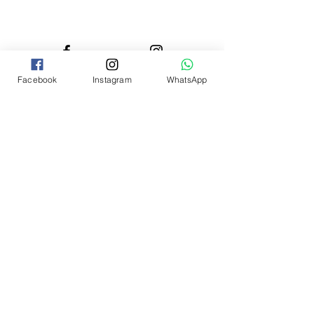
Facebook
Instagram
WhatsApp
Abone Olun!
Şimdi Üye Ol
© 2026 BİYOBESLENME
DANIŞMANLIĞI
​Göktürk Merkez Mahallesi 1.