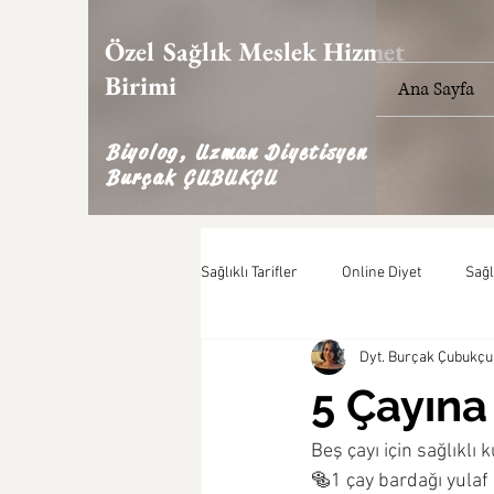
Özel Sağlık Meslek Hizmet
Birimi
Ana Sayfa
Biyolog, Uzman Diyetisyen
Burçak ÇUBUKÇU
Sağlıklı Tarifler
Online Diyet
Sağl
Dyt. Burçak Çubukçu
5 Çayına
Beş çayı için sağlıklı
🥯1 çay bardağı yulaf