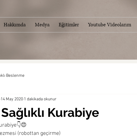
Hakkımda
Medya
Eğitimler
Youtube Videolarım
ıklı Beslenme
14 May 2020
1 dakikada okunur
 Sağlıklı Kurabiye
 kurabiye👇😍
 ezmesi (robottan geçirme)