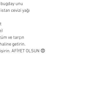
m bugday unu
stan cevizi yağı
t
e)
züm ve tarçın
haline getirin.
işirin. AFİYET OLSUN 😍