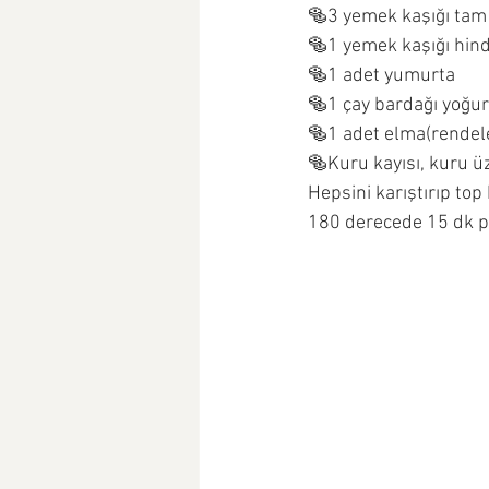
🥯3 yemek kaşığı ta
🥯1 yemek kaşığı hindi
🥯1 adet yumurta
🥯1 çay bardağı yoğur
🥯1 adet elma(rendel
🥯Kuru kayısı, kuru ü
Hepsini karıştırıp top 
180 derecede 15 dk p